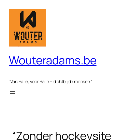
Spring
naar
de
inhoud
Wouteradams.be
"Van Halle, voor Halle – dichtbij de mensen."
“Zonder hockeysite