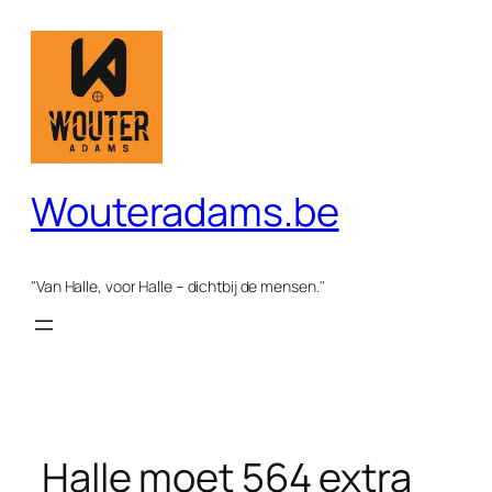
Spring
naar
de
inhoud
Wouteradams.be
"Van Halle, voor Halle – dichtbij de mensen."
Halle moet 564 extra