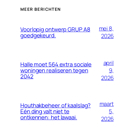
MEER BERICHTEN
mei 8,
Voorlopig ontwerp GRUP A8
goedgekeurd.
2026
april
Halle moet 564 extra sociale
9,
woningen realiseren tegen
2042
2026
maart
Houthakbeheer of kaalslag?
5,
Eén ding valt niet te
ontkennen: het lawaai.
2026