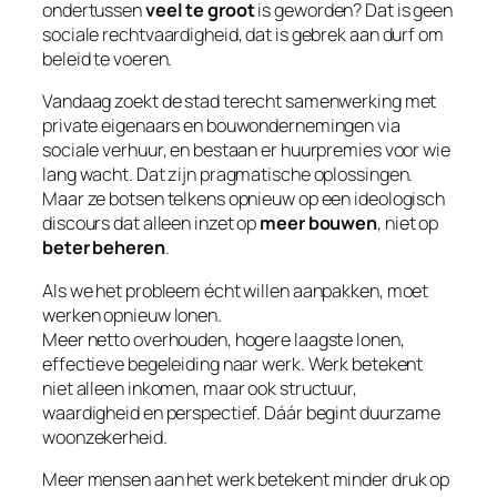
ondertussen
veel te groot
is geworden? Dat is geen
sociale rechtvaardigheid, dat is gebrek aan durf om
beleid te voeren.
Vandaag zoekt de stad terecht samenwerking met
private eigenaars en bouwondernemingen via
sociale verhuur, en bestaan er huurpremies voor wie
lang wacht. Dat zijn pragmatische oplossingen.
Maar ze botsen telkens opnieuw op een ideologisch
discours dat alleen inzet op
meer bouwen
, niet op
beter beheren
.
Als we het probleem écht willen aanpakken, moet
werken opnieuw lonen.
Meer netto overhouden, hogere laagste lonen,
effectieve begeleiding naar werk. Werk betekent
niet alleen inkomen, maar ook structuur,
waardigheid en perspectief. Dáár begint duurzame
woonzekerheid.
Meer mensen aan het werk betekent minder druk op