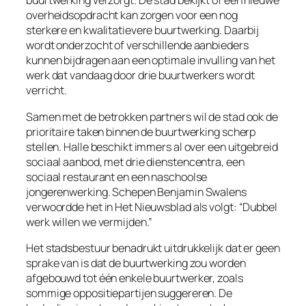
buurtwerking verzorgt. De stad bekijkt of een nieuwe
overheidsopdracht kan zorgen voor een nog
sterkere en kwalitatievere buurtwerking. Daarbij
wordt onderzocht of verschillende aanbieders
kunnen bijdragen aan een optimale invulling van het
werk dat vandaag door drie buurtwerkers wordt
verricht.
Samen met de betrokken partners wil de stad ook de
prioritaire taken binnen de buurtwerking scherp
stellen. Halle beschikt immers al over een uitgebreid
sociaal aanbod, met drie dienstencentra, een
sociaal restaurant en een naschoolse
jongerenwerking. Schepen Benjamin Swalens
verwoordde het in Het Nieuwsblad als volgt: “Dubbel
werk willen we vermijden.”
Het stadsbestuur benadrukt uitdrukkelijk dat er geen
sprake van is dat de buurtwerking zou worden
afgebouwd tot één enkele buurtwerker, zoals
sommige oppositiepartijen suggereren. De