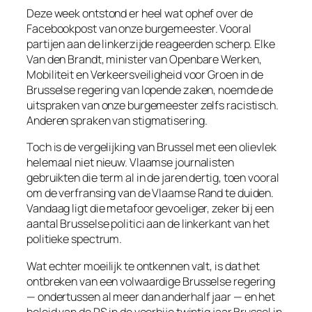
Deze week ontstond er heel wat ophef over de
Facebookpost van onze burgemeester. Vooral
partijen aan de linkerzijde reageerden scherp. Elke
Van den Brandt, minister van Openbare Werken,
Mobiliteit en Verkeersveiligheid voor Groen in de
Brusselse regering van lopende zaken, noemde de
uitspraken van onze burgemeester zelfs racistisch.
Anderen spraken van stigmatisering.
Toch is de vergelijking van Brussel met een
olievlek
helemaal niet nieuw. Vlaamse journalisten
gebruikten die term al in de jaren dertig, toen vooral
om de verfransing van de Vlaamse Rand te duiden.
Vandaag ligt die metafoor gevoeliger, zeker bij een
aantal Brusselse politici aan de linkerkant van het
politieke spectrum.
Wat echter moeilijk te ontkennen valt, is dat het
ontbreken van een volwaardige Brusselse regering
— ondertussen al meer dan anderhalf jaar — en het
beleid van de PS in de voorbije twintig jaar Brussel in