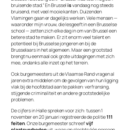
bruisende stad.”
En Brussel
is
vandaag nog steeds
bruisend, met veel mooie kanten. Duizenden
Vlamingen gaan er dagelijks werken. Vele mensen —
waaronder mijn vrouw, die lesgeeft in een Brusselse
school — zetten zich elke dag in om van Brussel een
betere stad te maken. Er zit enorm veel talent en
potentieel bij Brusselse jongeren en bij de
Brusselaars in het algemeen. Maar een grootstad
brengt nu eenmaal ook grote uitdagingen met zich
mee, ondanks alle inzet op het terrein.
Ook burgemeesters uit de Vlaamse Rand vragen al
jaren extra middelen om de gevolgen van hun ligging
vlak bij de hoofdstad aan te pakken: verfransing,
stijgende criminaliteit en andere grootstedelijke
problemen.
De cijfers in Halle spreken voor zich: tussen 1
november en 20 januari registreerde de politie
111
feiten
. Onze burgemeester schreef
vijf
plaatsverboden
uit, waarvan slechts één persoon