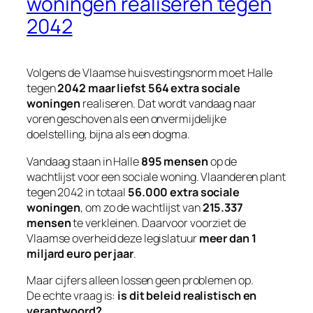
woningen realiseren tegen
2042
Volgens de Vlaamse huisvestingsnorm moet Halle
tegen
2042 maar liefst 564 extra sociale
woningen
realiseren. Dat wordt vandaag naar
voren geschoven als een onvermijdelijke
doelstelling, bijna als een dogma.
Vandaag staan in Halle
895 mensen
op de
wachtlijst voor een sociale woning. Vlaanderen plant
tegen 2042 in totaal
56.000 extra sociale
woningen
, om zo de wachtlijst van
215.337
mensen
te verkleinen. Daarvoor voorziet de
Vlaamse overheid deze legislatuur
meer dan 1
miljard euro per jaar
.
Maar cijfers alleen lossen geen problemen op.
De echte vraag is:
is dit beleid realistisch en
verantwoord?