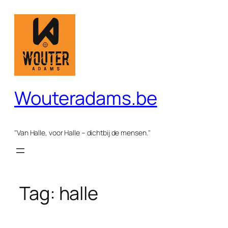
Spring
naar
de
inhoud
Wouteradams.be
"Van Halle, voor Halle – dichtbij de mensen."
Tag:
halle