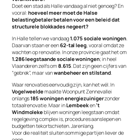
Doet een stad als Halle vandaag al niet genoeg? En
vooral:
hoeveel meer moet de Halse
belastingbetaler betalen voor een beleid dat
structurele blokkades negeert?
In Halle tellen we vandaag
1.075 sociale woningen
.
Daarvan staan er een
62-tal leeg
, vooral omdat ze
wachten op renovatie. In onze provincie gaat het om
1.286 leegstaande sociale woningen
; in heel
Vlaanderen zelfs om
8.615
. Dat zijn geen cijfers van
“gebrek”, maar van
wanbeheer en stilstand
.
Waar renovaties eenvoudig zijn, kan het wél. In
Vogelweelde
maakte Woonpunt Zennevallei
onlangs
185 woningen energiezuiniger
zonder
totaalrenovatie. Maar in
Lembeek
en
’t
Windmoleke
blijven woningen leegstaan omdat
regelgeving complex is, procedures aanslepen en
budgetten tekortschieten. Jarenlang.
Voor die realiteit sluiten sommige partijen liever de
ogen.