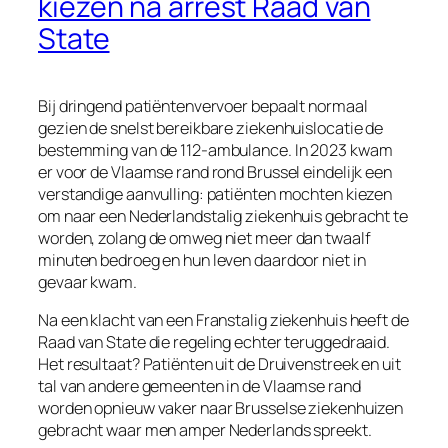
kiezen na arrest Raad van
State
Bij dringend patiëntenvervoer bepaalt normaal
gezien de snelst bereikbare ziekenhuislocatie de
bestemming van de 112-ambulance. In 2023 kwam
er voor de Vlaamse rand rond Brussel eindelijk een
verstandige aanvulling: patiënten mochten kiezen
om naar een Nederlandstalig ziekenhuis gebracht te
worden, zolang de omweg niet meer dan twaalf
minuten bedroeg en hun leven daardoor niet in
gevaar kwam.
Na een klacht van een Franstalig ziekenhuis heeft de
Raad van State die regeling echter teruggedraaid.
Het resultaat? Patiënten uit de Druivenstreek en uit
tal van andere gemeenten in de Vlaamse rand
worden opnieuw vaker naar Brusselse ziekenhuizen
gebracht waar men amper Nederlands spreekt.