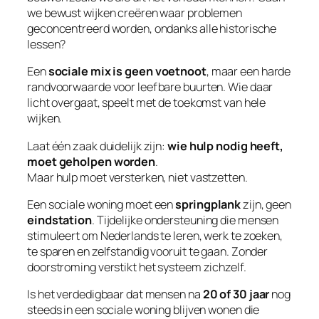
we bewust wijken creëren waar problemen
geconcentreerd worden, ondanks alle historische
lessen?
Een
sociale mix is geen voetnoot
, maar een harde
randvoorwaarde voor leefbare buurten. Wie daar
licht overgaat, speelt met de toekomst van hele
wijken.
Laat één zaak duidelijk zijn:
wie hulp nodig heeft,
moet geholpen worden
.
Maar hulp moet versterken, niet vastzetten.
Een sociale woning moet een
springplank
zijn, geen
eindstation
. Tijdelijke ondersteuning die mensen
stimuleert om Nederlands te leren, werk te zoeken,
te sparen en zelfstandig vooruit te gaan. Zonder
doorstroming verstikt het systeem zichzelf.
Is het verdedigbaar dat mensen na
20 of 30 jaar
nog
steeds in een sociale woning blijven wonen die