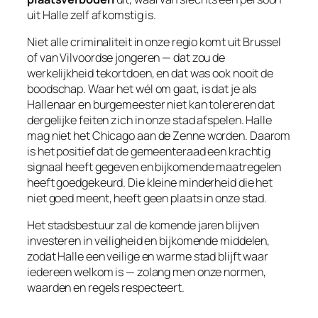
uit Halle zelf afkomstig is.
Niet alle criminaliteit in onze regio komt uit Brussel
of van Vilvoordse jongeren — dat zou de
werkelijkheid tekortdoen, en dat was ook nooit de
boodschap. Waar het wél om gaat, is dat je als
Hallenaar en burgemeester niet kan tolereren dat
dergelijke feiten zich in onze stad afspelen. Halle
mag niet het
Chicago aan de Zenne
worden. Daarom
is het positief dat de gemeenteraad een krachtig
signaal heeft gegeven en bijkomende maatregelen
heeft goedgekeurd. Die kleine minderheid die het
niet goed meent, heeft geen plaats in onze stad.
Het stadsbestuur zal de komende jaren blijven
investeren in veiligheid en bijkomende middelen,
zodat Halle een veilige en warme stad blijft waar
iedereen welkom is — zolang men onze normen,
waarden en regels respecteert.