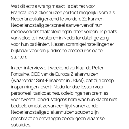
Wat dit extra wrang maakt, is dat het voor
Franstalige ziekenhuizen perfect mogelijk is om als
Nederlandstalig erkend te worden. Ze kunnen
Nederlandstalig personeel aanwerven of hun
medewerkers taalopleidingen laten volgen. In plaats
van volop te investeren in Nederlandstalige zorg
voor hun patiënten, kiezen sommige instellingen er
blijkbaar voor om juridische procedures op te
starten.
In een interview dit weekend verklaarde Peter
Fontaine, CEO van de Europa Ziekenhuizen
(waaronder Sint-Elisabeth in Ukkel), dat zijn groep
inspanningen levert: Nederlandse lessen voor
personeel, taalcoaches, opleidingen en premies
voor tweetaligheid. Volgens hem was hun klacht niet
bedoeld omdat ze van een lijst van erkende
Nederlandstalige ziekenhuizen zouden zijn
geschrapt en ontvangen ze ook geen Vlaamse
subsidies.