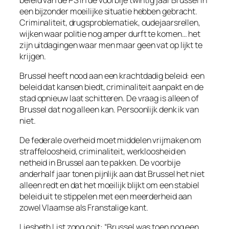
een bijzonder moeilijke situatie hebben gebracht.
Criminaliteit, drugsproblematiek, oudejaarsrellen,
wijken waar politie nog amper durft te komen… het
zijn uitdagingen waar men maar geen vat op lijkt te
krijgen.
Brussel heeft nood aan een krachtdadig beleid: een
beleid dat kansen biedt, criminaliteit aanpakt en de
stad opnieuw laat schitteren. De vraag is alleen of
Brussel dat nog alleen kan. Persoonlijk denk ik van
niet.
De federale overheid moet middelen vrijmaken om
straffeloosheid, criminaliteit, werkloosheid en
netheid in Brussel aan te pakken. De voorbije
anderhalf jaar tonen pijnlijk aan dat Brussel het niet
alleen redt en dat het moeilijk blijkt om een stabiel
beleid uit te stippelen met een meerderheid aan
zowel Vlaamse als Franstalige kant.
Liesbeth List zong ooit:
“Brussel was toen nog een