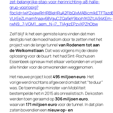
zet-belangrijke-stap-voor-herinrichting-a8-halle-
grup-voorlopig?
fbclid=IwY2xjawRrHRBleHRuA2FlbQIxMABicmlkETFT
VUrEeZLmamfnaay68VguCZQa5eY9bojh1K0ZtJ494KEm-
rwN9_7-VGM1_aem_N-i7_TIAgizEPzvXPZhObw
Zelf blijf ik het een gemiste kans vinden dat men
destijds niet de moed had om door te zetten met het
project van de lange tunnel
van Rodenem tot aan
de Welkomstlaan
. Dat was volgens mij de ideale
oplossing voor de buurt: het had Sint‑Rochus en
Essenbeek opnieuw met elkaar verbonden en vrijwel
alle hinder voor de omwonenden weggenomen.
Het nieuwe project kost
495 miljoen euro
. Het
vorige werd nochtans afgevoerd omdat het “te duur”
was. De toenmalige minister van Mobiliteit
bestempelde het in 2015 als onrealistisch. De kosten
werden toen geraamd op
306 miljoen euro
,
waarvan
171 miljoen euro
voor de tunnel. In dat plan
zaten bovendien een
nieuw op- en