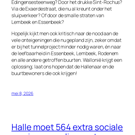
Edingensesteenweg? Door het drukke Sint‑Rochus?
Via de Exaerdestraat, die nu al kreunt onder het
sluipverkeer? Of door de smalle straten van
Lembeek en Essenbeek?
Hopelijk kijkt men ook kritisch naar de nood aan de
vele onteigeningen die nu gepland zijn, zeker omdat
er bij het tunnelproject minder nodig waren, én naar
de leefbaarheid in Essenbeek, Lembeek, Rodenem
en alle andere getroffen buurten. Wallonië krijgt een
oplossing; laat ons hopen dat de Hallenaar en de
buurtbewoners die ook krijgen!
mei 8, 2026
Halle moet 564 extra sociale