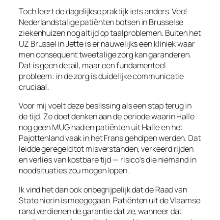
Toch leert de dagelijkse praktijk iets anders. Veel
Nederlandstalige patiënten botsen in Brusselse
ziekenhuizen nog altijd op taalproblemen. Buiten het
UZ Brussel in Jette is er nauwelijks een kliniek waar
men consequent tweetalige zorg kan garanderen.
Dat is geen detail, maar een fundamenteel
probleem: in de zorg is duidelijke communicatie
cruciaal.
Voor mij voelt deze beslissing als een stap terug in
de tijd. Ze doet denken aan de periode waarin Halle
nog geen MUG had en patiënten uit Halle en het
Pajottenland vaak in het Frans geholpen werden. Dat
leidde geregeld tot misverstanden, verkeerd rijden
en verlies van kostbare tijd — risico’s die niemand in
noodsituaties zou mogen lopen.
Ik vind het dan ook onbegrijpelijk dat de Raad van
State hierin is meegegaan. Patiënten uit de Vlaamse
rand verdienen de garantie dat ze, wanneer dat