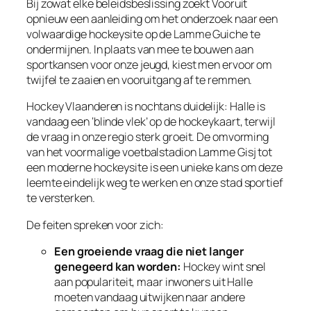
Bij zowat elke beleidsbeslissing zoekt Vooruit
opnieuw een aanleiding om het onderzoek naar een
volwaardige hockeysite op de Lamme Guiche te
ondermijnen. In plaats van mee te bouwen aan
sportkansen voor onze jeugd, kiest men ervoor om
twijfel te zaaien en vooruitgang af te remmen.
Hockey Vlaanderen is nochtans duidelijk: Halle is
vandaag een ‘blinde vlek’ op de hockeykaart, terwijl
de vraag in onze regio sterk groeit. De omvorming
van het voormalige voetbalstadion Lamme Gisj tot
een moderne hockeysite is een unieke kans om deze
leemte eindelijk weg te werken en onze stad sportief
te versterken.
De feiten spreken voor zich:
Een groeiende vraag die niet langer
genegeerd kan worden:
Hockey wint snel
aan populariteit, maar inwoners uit Halle
moeten vandaag uitwijken naar andere