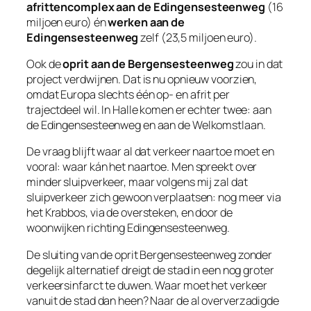
afrittencomplex aan de Edingensesteenweg
(16
miljoen euro) én
werken aan de
Edingensesteenweg
zelf (23,5 miljoen euro).
Ook de
oprit aan de Bergensesteenweg
zou in dat
project verdwijnen. Dat is nu opnieuw voorzien,
omdat Europa slechts één op- en afrit per
trajectdeel wil. In Halle komen er echter twee: aan
de Edingensesteenweg en aan de Welkomstlaan.
De vraag blijft waar al dat verkeer naartoe moet en
vooral: waar kán het naartoe. Men spreekt over
minder sluipverkeer, maar volgens mij zal dat
sluipverkeer zich gewoon verplaatsen: nog meer via
het Krabbos, via de oversteken, en door de
woonwijken richting Edingensesteenweg.
De sluiting van de oprit Bergensesteenweg zonder
degelijk alternatief dreigt de stad in een nog groter
verkeersinfarct te duwen. Waar moet het verkeer
vanuit de stad dan heen? Naar de al oververzadigde