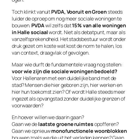
Toch klinkt vanuit
PVDA, Vooruit en Groen
steeds
luider de oproep om nog meer sociale woningen te
bouwen.
PVDA
wil zelfs dat
15% van alle woningen
in Halle sociaal
wordt. Niet als debatpunt, maar als
vanzelfsprekendheid. Het stadsbestuur wordt onder
druk gezet om koste wat kost de norm te halen, los
van context, draagvlak of gevolgen.
Maar wie durft de fundamentele vraag nog stellen:
voor wie zijn die sociale woningen bedoeld?
Voor Hallenaren met een duidelijke band met de
stad? Mensen die hier geboren zijn, hier werken en
hier hun toekomst zien? Of wordt Halle steeds meer
ingezet als opvangstad zonder duidelijke grenzen of
voorwaarden?
En hoever willen we daarin gaan?
Gaan we de
laatste groene ruimtes
opofferen?
Gaan we opnieuw
monofunctionele woonblokken
bouwen zoals we die uit het verleden kennen? Gaan