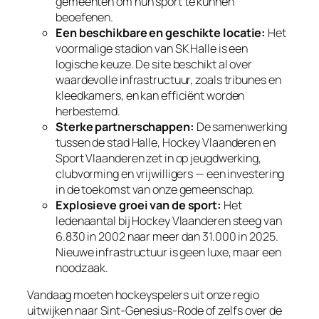
gemeenten om hun sport te kunnen
beoefenen.
Een beschikbare en geschikte locatie:
Het
voormalige stadion van SK Halle is een
logische keuze. De site beschikt al over
waardevolle infrastructuur, zoals tribunes en
kleedkamers, en kan efficiënt worden
herbestemd.
Sterke partnerschappen:
De samenwerking
tussen de stad Halle, Hockey Vlaanderen en
Sport Vlaanderen zet in op jeugdwerking,
clubvorming en vrijwilligers — een investering
in de toekomst van onze gemeenschap.
Explosieve groei van de sport:
Het
ledenaantal bij Hockey Vlaanderen steeg van
6.830 in 2002 naar meer dan 31.000 in 2025.
Nieuwe infrastructuur is geen luxe, maar een
noodzaak.
Vandaag moeten hockeyspelers uit onze regio
uitwijken naar Sint-Genesius-Rode of zelfs over de