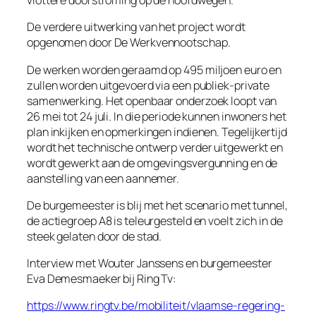
vlottere doorstroming op de hoofdwegen.
De verdere uitwerking van het project wordt
opgenomen door De Werkvennootschap.
De werken worden geraamd op 495 miljoen euro en
zullen worden uitgevoerd via een publiek-private
samenwerking. Het openbaar onderzoek loopt van
26 mei tot 24 juli. In die periode kunnen inwoners het
plan inkijken en opmerkingen indienen. Tegelijkertijd
wordt het technische ontwerp verder uitgewerkt en
wordt gewerkt aan de omgevingsvergunning en de
aanstelling van een aannemer.
De burgemeester is blij met het scenario met tunnel,
de actiegroep A8 is teleurgesteld en voelt zich in de
steek gelaten door de stad.
Interview met Wouter Janssens en burgemeester
Eva Demesmaeker bij Ring Tv:
https://www.ringtv.be/mobiliteit/vlaamse-regering-