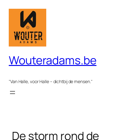
Spring
naar
de
inhoud
Wouteradams.be
"Van Halle, voor Halle – dichtbij de mensen."
De storm rond de