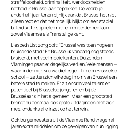
straffeloosheid, criminaliteit, werkloosheid en
netheid in Brussel aan te pakken. De voorbije
anderhalf jaar tonen pijnlijk aan dat Brussel het niet
alleen redt en dat het moeilijk blijkt om een stabiel
beleid uit te stippelen met een meerderheid aan
zowel Vlaamse als Franstalige kant.
Liesbeth List zong ooit:
“Brussel was toen nog een
bruisende stad.”
En Brussel
is
vandaag nog steeds
bruisend, met veel mooie kanten. Duizenden
Vlamingen gaan er dagelijks werken. Vele mensen —
waaronder mijn vrouw, die lesgeeft in een Brusselse
school — zetten zich elke dag in om van Brussel een
betere stad te maken. Er zit enorm veel talent en
potentieel bij Brusselse jongeren en bij de
Brusselaars in het algemeen. Maar een grootstad
brengt nu eenmaal ook grote uitdagingen met zich
mee, ondanks alle inzet op het terrein.
Ook burgemeesters uit de Vlaamse Rand vragen al
jaren extra middelen om de gevolgen van hun ligging