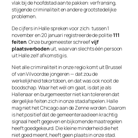
vlak bij de hoofdstad aan te pakken: verfransing,
stijgende criminaliteit en andere grootstedelijke
problemen.
De cijfers in Halle spreken voor zich: tussen 1
november en 20 januari registreerde de politie
111
feiten
. Onze burgemeester schreef
vijf
plaatsverboden
uit, waarvan slechts één persoon
uit Halle zelf afkomstig is.
Niet alle criminaliteit in onze regio komt uit Brussel
of van Vilvoordse jongeren — dat zou de
werkelijkheid tekortdoen, en dat was ook nooit de
boodschap. Waar het wél om gaat, is dat je als
Hallenaar en burgemeester niet kan tolereren dat
dergelijke feiten zich in onze stad afspelen. Halle
mag niet het
Chicago aan de Zenne
worden. Daarom
is het positief dat de gemeenteraad een krachtig
signaal heeft gegeven en bijkomende maatregelen
heeft goedgekeurd. Die kleine minderheid die het
niet goed meent, heeft geen plaats in onze stad.