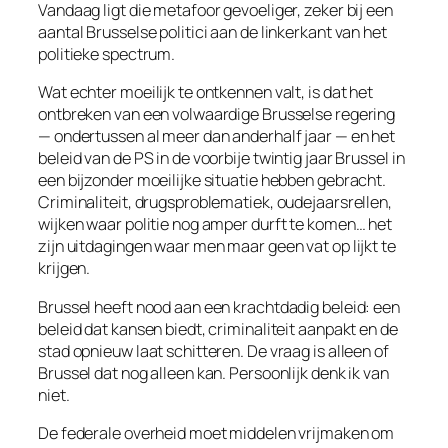
Vandaag ligt die metafoor gevoeliger, zeker bij een
aantal Brusselse politici aan de linkerkant van het
politieke spectrum.
Wat echter moeilijk te ontkennen valt, is dat het
ontbreken van een volwaardige Brusselse regering
— ondertussen al meer dan anderhalf jaar — en het
beleid van de PS in de voorbije twintig jaar Brussel in
een bijzonder moeilijke situatie hebben gebracht.
Criminaliteit, drugsproblematiek, oudejaarsrellen,
wijken waar politie nog amper durft te komen… het
zijn uitdagingen waar men maar geen vat op lijkt te
krijgen.
Brussel heeft nood aan een krachtdadig beleid: een
beleid dat kansen biedt, criminaliteit aanpakt en de
stad opnieuw laat schitteren. De vraag is alleen of
Brussel dat nog alleen kan. Persoonlijk denk ik van
niet.
De federale overheid moet middelen vrijmaken om