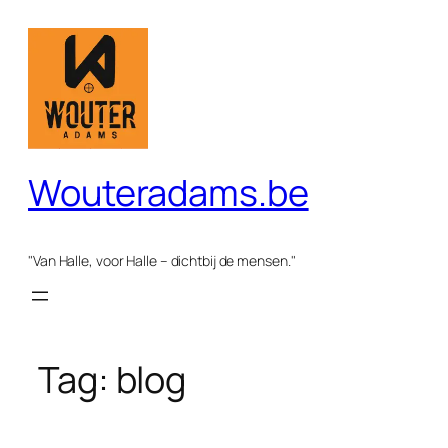
Spring
naar
de
inhoud
Wouteradams.be
"Van Halle, voor Halle – dichtbij de mensen."
Tag:
blog