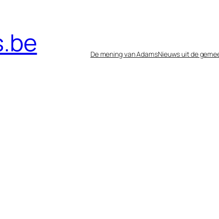
.be
De mening van Adams
Nieuws uit de geme