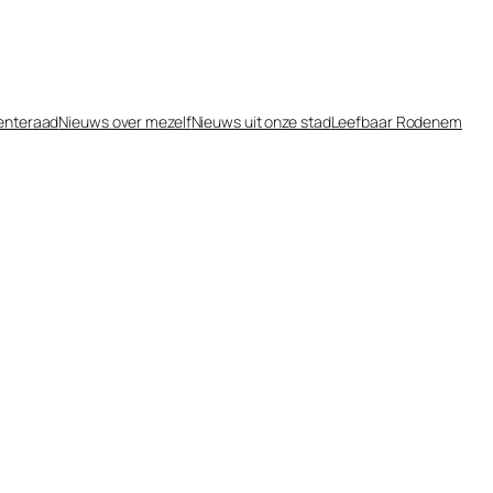
enteraad
Nieuws over mezelf
Nieuws uit onze stad
Leefbaar Rodenem