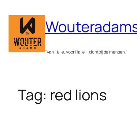
Spring
naar
Wouteradams
de
inhoud
"Van Halle, voor Halle – dichtbij de mensen."
Tag:
red lions