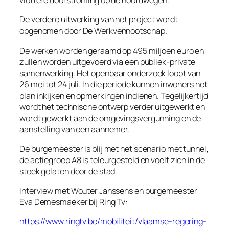
vlottere doorstroming op de hoofdwegen.
De verdere uitwerking van het project wordt
opgenomen door De Werkvennootschap.
De werken worden geraamd op 495 miljoen euro en
zullen worden uitgevoerd via een publiek-private
samenwerking. Het openbaar onderzoek loopt van
26 mei tot 24 juli. In die periode kunnen inwoners het
plan inkijken en opmerkingen indienen. Tegelijkertijd
wordt het technische ontwerp verder uitgewerkt en
wordt gewerkt aan de omgevingsvergunning en de
aanstelling van een aannemer.
De burgemeester is blij met het scenario met tunnel,
de actiegroep A8 is teleurgesteld en voelt zich in de
steek gelaten door de stad.
Interview met Wouter Janssens en burgemeester
Eva Demesmaeker bij Ring Tv:
https://www.ringtv.be/mobiliteit/vlaamse-regering-