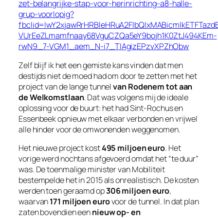
zet-belangrijke-stap-voor-herinrichting-a8-halle-
grup-voorlopig?
fbclid=IwY2xjawRrHRBleHRuA2FlbQIxMABicmlkETFT
VUrEeZLmamfnaay68VguCZQa5eY9bojh1K0ZtJ494KEm-
rwN9_7-VGM1_aem_N-i7_TIAgizEPzvXPZhObw
Zelf blijf ik het een gemiste kans vinden dat men
destijds niet de moed had om door te zetten met het
project van de lange tunnel
van Rodenem tot aan
de Welkomstlaan
. Dat was volgens mij de ideale
oplossing voor de buurt: het had Sint‑Rochus en
Essenbeek opnieuw met elkaar verbonden en vrijwel
alle hinder voor de omwonenden weggenomen.
Het nieuwe project kost
495 miljoen euro
. Het
vorige werd nochtans afgevoerd omdat het “te duur”
was. De toenmalige minister van Mobiliteit
bestempelde het in 2015 als onrealistisch. De kosten
werden toen geraamd op
306 miljoen euro
,
waarvan
171 miljoen euro
voor de tunnel. In dat plan
zaten bovendien een
nieuw op- en