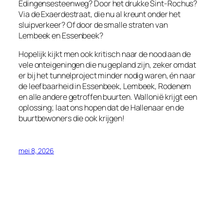
Edingensesteenweg? Door het drukke Sint‑Rochus?
Via de Exaerdestraat, die nu al kreunt onder het
sluipverkeer? Of door de smalle straten van
Lembeek en Essenbeek?
Hopelijk kijkt men ook kritisch naar de nood aan de
vele onteigeningen die nu gepland zijn, zeker omdat
er bij het tunnelproject minder nodig waren, én naar
de leefbaarheid in Essenbeek, Lembeek, Rodenem
en alle andere getroffen buurten. Wallonië krijgt een
oplossing; laat ons hopen dat de Hallenaar en de
buurtbewoners die ook krijgen!
mei 8, 2026