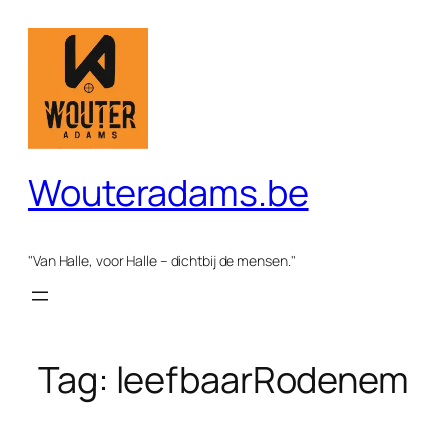
Spring
naar
de
inhoud
Wouteradams.be
"Van Halle, voor Halle – dichtbij de mensen."
Tag:
leefbaarRodenem