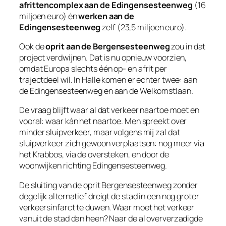
afrittencomplex aan de Edingensesteenweg
(16
miljoen euro) én
werken aan de
Edingensesteenweg
zelf (23,5 miljoen euro).
Ook de
oprit aan de Bergensesteenweg
zou in dat
project verdwijnen. Dat is nu opnieuw voorzien,
omdat Europa slechts één op- en afrit per
trajectdeel wil. In Halle komen er echter twee: aan
de Edingensesteenweg en aan de Welkomstlaan.
De vraag blijft waar al dat verkeer naartoe moet en
vooral: waar kán het naartoe. Men spreekt over
minder sluipverkeer, maar volgens mij zal dat
sluipverkeer zich gewoon verplaatsen: nog meer via
het Krabbos, via de oversteken, en door de
woonwijken richting Edingensesteenweg.
De sluiting van de oprit Bergensesteenweg zonder
degelijk alternatief dreigt de stad in een nog groter
verkeersinfarct te duwen. Waar moet het verkeer
vanuit de stad dan heen? Naar de al oververzadigde