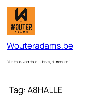
Spring
naar
de
inhoud
Wouteradams.be
"Van Halle, voor Halle – dichtbij de mensen."
Tag:
A8HALLE