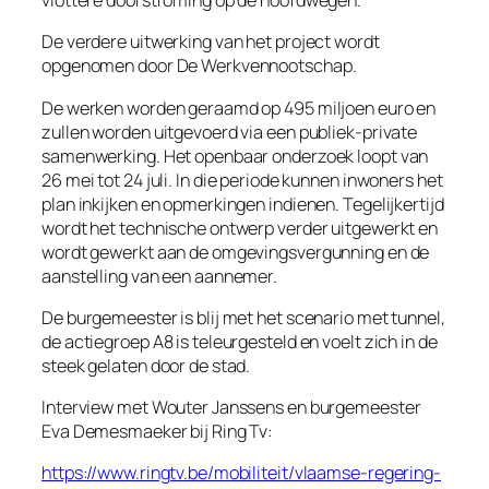
vlottere doorstroming op de hoofdwegen.
De verdere uitwerking van het project wordt
opgenomen door De Werkvennootschap.
De werken worden geraamd op 495 miljoen euro en
zullen worden uitgevoerd via een publiek-private
samenwerking. Het openbaar onderzoek loopt van
26 mei tot 24 juli. In die periode kunnen inwoners het
plan inkijken en opmerkingen indienen. Tegelijkertijd
wordt het technische ontwerp verder uitgewerkt en
wordt gewerkt aan de omgevingsvergunning en de
aanstelling van een aannemer.
De burgemeester is blij met het scenario met tunnel,
de actiegroep A8 is teleurgesteld en voelt zich in de
steek gelaten door de stad.
Interview met Wouter Janssens en burgemeester
Eva Demesmaeker bij Ring Tv:
https://www.ringtv.be/mobiliteit/vlaamse-regering-