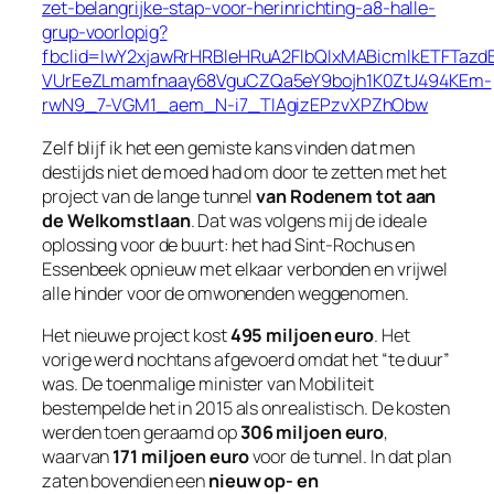
zet-belangrijke-stap-voor-herinrichting-a8-halle-
grup-voorlopig?
fbclid=IwY2xjawRrHRBleHRuA2FlbQIxMABicmlkETFT
VUrEeZLmamfnaay68VguCZQa5eY9bojh1K0ZtJ494KEm-
rwN9_7-VGM1_aem_N-i7_TIAgizEPzvXPZhObw
Zelf blijf ik het een gemiste kans vinden dat men
destijds niet de moed had om door te zetten met het
project van de lange tunnel
van Rodenem tot aan
de Welkomstlaan
. Dat was volgens mij de ideale
oplossing voor de buurt: het had Sint‑Rochus en
Essenbeek opnieuw met elkaar verbonden en vrijwel
alle hinder voor de omwonenden weggenomen.
Het nieuwe project kost
495 miljoen euro
. Het
vorige werd nochtans afgevoerd omdat het “te duur”
was. De toenmalige minister van Mobiliteit
bestempelde het in 2015 als onrealistisch. De kosten
werden toen geraamd op
306 miljoen euro
,
waarvan
171 miljoen euro
voor de tunnel. In dat plan
zaten bovendien een
nieuw op- en