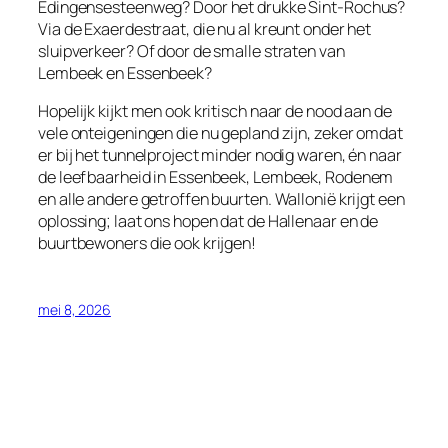
Edingensesteenweg? Door het drukke Sint‑Rochus?
Via de Exaerdestraat, die nu al kreunt onder het
sluipverkeer? Of door de smalle straten van
Lembeek en Essenbeek?
Hopelijk kijkt men ook kritisch naar de nood aan de
vele onteigeningen die nu gepland zijn, zeker omdat
er bij het tunnelproject minder nodig waren, én naar
de leefbaarheid in Essenbeek, Lembeek, Rodenem
en alle andere getroffen buurten. Wallonië krijgt een
oplossing; laat ons hopen dat de Hallenaar en de
buurtbewoners die ook krijgen!
mei 8, 2026