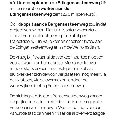
afrittencomplex aan de Edingensesteenweg
(16
miljoen euro) én
werken aan de
Edingensesteenweg
zelf (23,5 miljoen euro).
Ook de
oprit aan de Bergensesteenweg
zou in dat
project verdwijnen. Dat is nu opnieuw voorzien,
omdat Europa slechts één op- en afrit per
trajectdeel wil. In Halle komen er echter twee: aan
de Edingensesteenweg en aan de Welkomstlaan.
De vraag blijft waar al dat verkeer naartoe moet en
vooral: waar kán het naartoe. Men spreekt over
minder sluipverkeer, maar volgens mij zal dat
sluipverkeer zich gewoon verplaatsen: nog meer via
het Krabbos, via de oversteken, en door de
woonwijken richting Edingensesteenweg.
De sluiting van de oprit Bergensesteenweg zonder
degelijk alternatief dreigt de stad in een nog groter
verkeersinfarct te duwen. Waar moet het verkeer
vanuit de stad dan heen? Naar de al oververzadigde